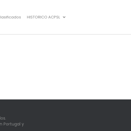
lasificados
HISTORICO ACPSL
os.
n Portugal y