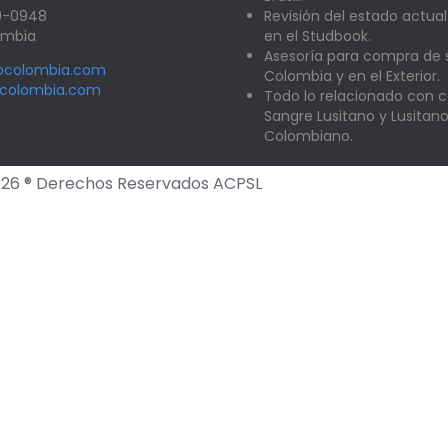
89-0948
Revisión del estado actual
lombia
en el Studbook.
Asesoría para compra de
nocolombia.com
Colombia y en el Exterior.
ocolombia.com
Todo lo relacionado con c
Sangre Lusitano y Lusitan
Colombiano.
26 ® Derechos Reservados ACPSL