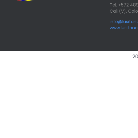
Tel. +572 4
Cali (V), Co
info@lusita
www.lusitan
20