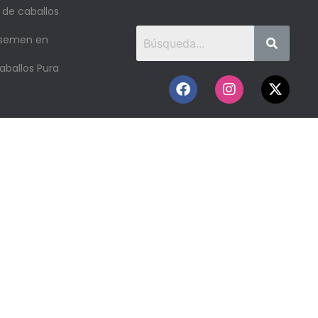
 de caballos
 semen en
aballos Pura
o