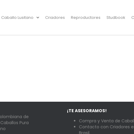
Caballo Lusitano
Criadores
Reproductores
Studbook
C
¡TE ASESORAMOS!
Colombiana de
Compra y Venta de Caball
 Caballos Pura
Contacto con Criadores e
ano
Brasil.