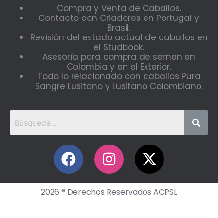
Compra y Venta de Caballos.
Contacto con Criadores en Portugal y
Brasil.
Revisión del estado actual de caballos en
el Studbook.
Asesoría para compra de semen en
Colombia y en el Exterior.
Todo lo relacionado con caballos Pura
Sangre Lusitano y Lusitano Colombiano.
2026 ® Derechos Reservados ACPSL