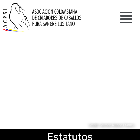
Credit: Carmen Queca Franco
Estatutos