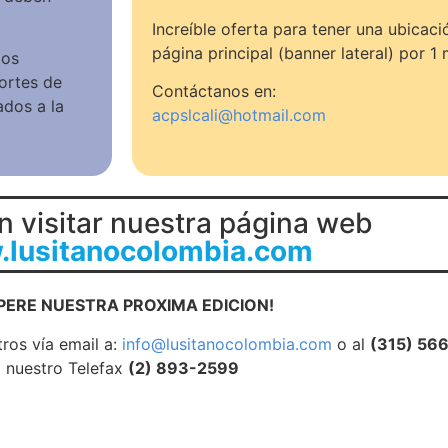
Increíble oferta para tener una ubicaci
página principal (banner lateral) por 
los
ortes de
Contáctanos en:
ados a la
acpslcali@hotmail.com
n visitar nuestra página web
lusitanocolombia.com
PERE NUESTRA PROXIMA EDICION!
ros vía email a:
info@lusitanocolombia.com
o al
(315) 56
nuestro Telefax
(2) 893-2599