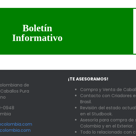
Boletín
Informativo
¡TE ASESORAMOS!
Colombiana de
Compra y Venta de Caball
 Caballos Pura
Contacto con Criadores e
ano
Brasil.
89-0948
Revisión del estado actual
lombia
en el Studbook.
Asesoría para compra de
nocolombia.com
Colombia y en el Exterior.
ocolombia.com
Todo lo relacionado con c