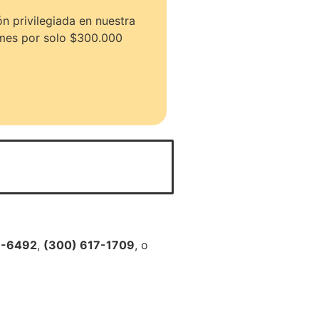
ón privilegiada en nuestra
1 mes por solo $300.000
6-6492
,
(300) 617-1709
, o