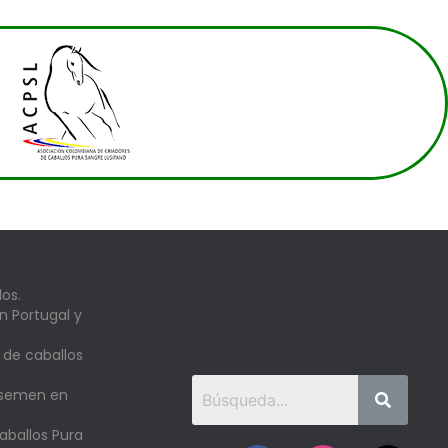
os.
n Portugal y
 de caballos
 semen en
aballos Pura