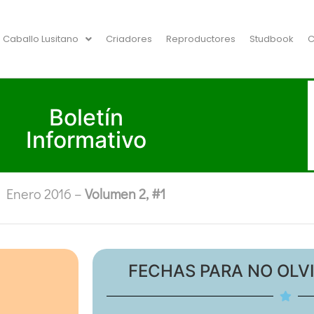
Caballo Lusitano
Criadores
Reproductores
Studbook
C
Boletín
Informativo
Enero 2016 –
Volumen 2, #1
FECHAS PARA NO OLVI