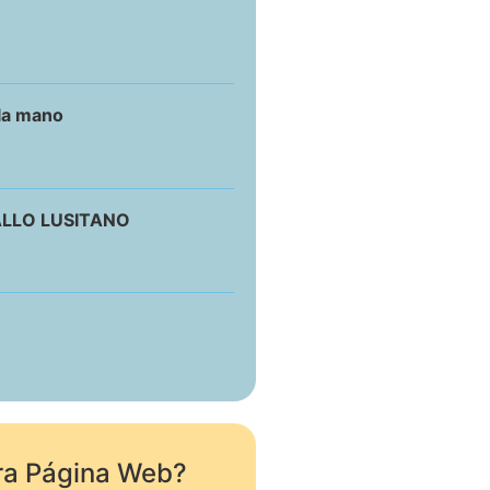
 la mano
ALLO LUSITANO
ra Página Web?