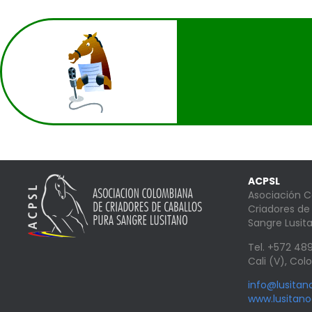
ACPSL
Asociación 
Criadores de
Sangre Lusit
Tel. +572 4
Cali (V), Co
info@lusita
www.lusitan