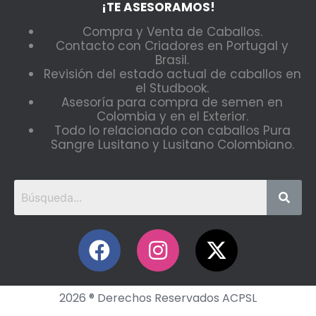
¡TE ASESORAMOS!
Compra y Venta de Caballos.
Contacto con Criadores en Portugal y
Brasil.
Revisión del estado actual de caballos en
el Studbook.
Asesoría para compra de semen en
Colombia y en el Exterior.
Todo lo relacionado con caballos Pura
Sangre Lusitano y Lusitano Colombiano.
2026 ® Derechos Reservados ACPSL