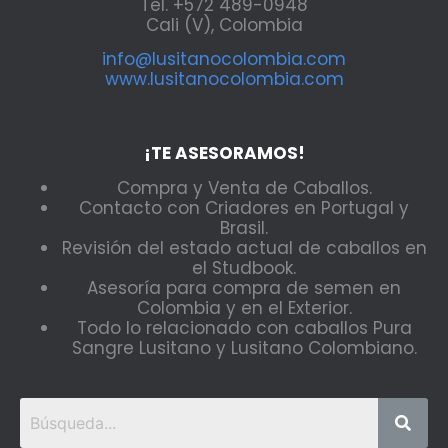
Tel. +572 489-0948
Cali (V), Colombia
info@lusitanocolombia.com
www.lusitanocolombia.com
¡TE ASESORAMOS!
Compra y Venta de Caballos.
Contacto con Criadores en Portugal y
Brasil.
Revisión del estado actual de caballos en
el Studbook.
Asesoría para compra de semen en
Colombia y en el Exterior.
Todo lo relacionado con caballos Pura
Sangre Lusitano y Lusitano Colombiano.