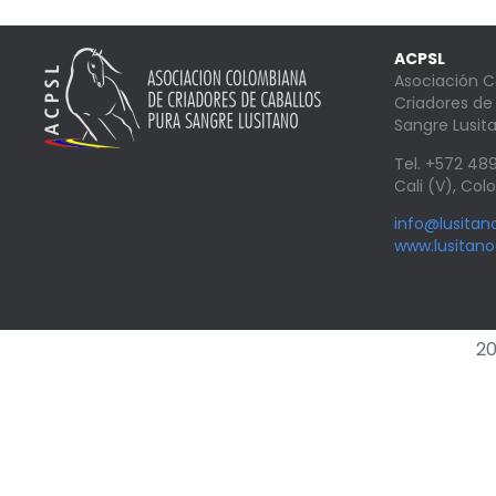
ACPSL
Asociación 
Criadores de
Sangre Lusit
Tel. +572 4
Cali (V), Co
info@lusita
www.lusitan
20