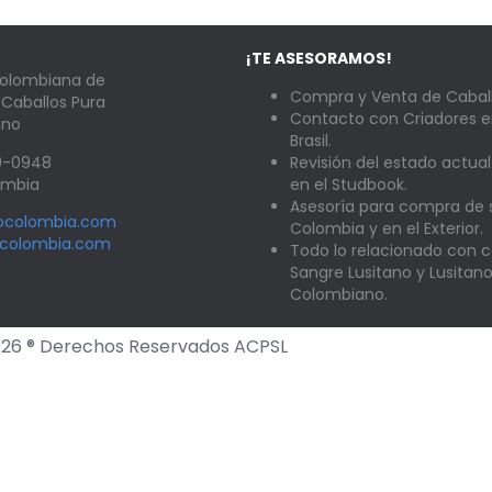
¡TE ASESORAMOS!
Colombiana de
Compra y Venta de Caball
 Caballos Pura
Contacto con Criadores e
ano
Brasil.
89-0948
Revisión del estado actual
lombia
en el Studbook.
Asesoría para compra de
nocolombia.com
Colombia y en el Exterior.
ocolombia.com
Todo lo relacionado con c
Sangre Lusitano y Lusitan
Colombiano.
26 ® Derechos Reservados ACPSL