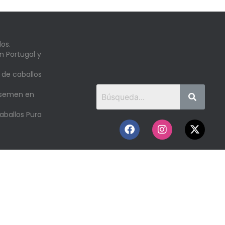
os.
n Portugal y
 de caballos
 semen en
aballos Pura
o