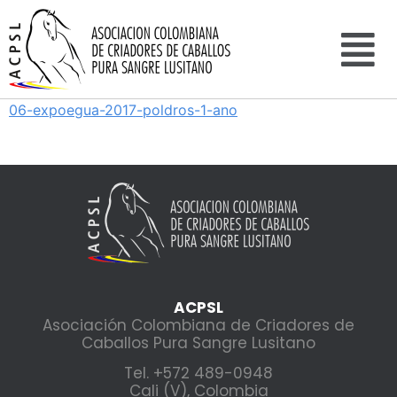
06-expoegua-2017-poldros-1-ano
ACPSL
Asociación Colombiana de Criadores de
Caballos Pura Sangre Lusitano
Tel. +572 489-0948
Cali (V), Colombia