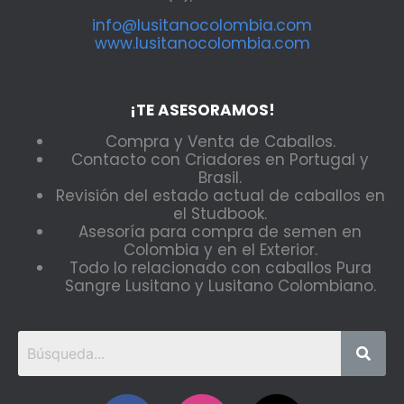
info@lusitanocolombia.com
www.lusitanocolombia.com
¡TE ASESORAMOS!
Compra y Venta de Caballos.
Contacto con Criadores en Portugal y
Brasil.
Revisión del estado actual de caballos en
el Studbook.
Asesoría para compra de semen en
Colombia y en el Exterior.
Todo lo relacionado con caballos Pura
Sangre Lusitano y Lusitano Colombiano.