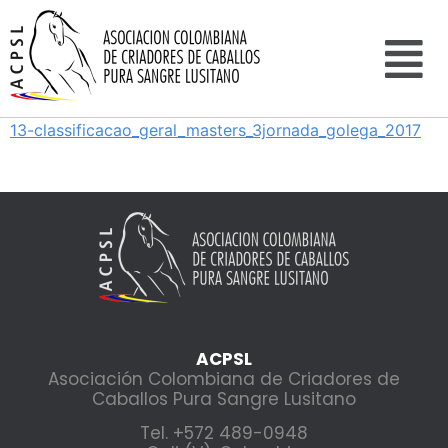
13-classificacao_geral_masters_3jornada_golega_2017
ACPSL
Asociación Colombiana de Criadores de
Caballos Pura Sangre Lusitano
Tel. +572 489-0948