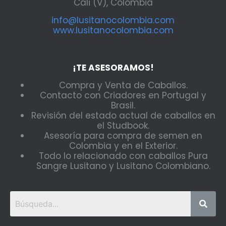
Cali (V), Colombia
info@lusitanocolombia.com
www.lusitanocolombia.com
¡TE ASESORAMOS!
Compra y Venta de Caballos.
Contacto con Criadores en Portugal y
Brasil.
Revisión del estado actual de caballos en
el Studbook.
Asesoría para compra de semen en
Colombia y en el Exterior.
Todo lo relacionado con caballos Pura
Sangre Lusitano y Lusitano Colombiano.