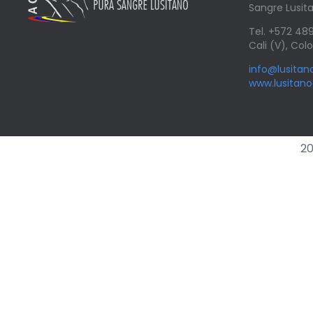
Sangre Lusit
Tel. +572 4
Cali (V), Co
info@lusita
www.lusitan
20