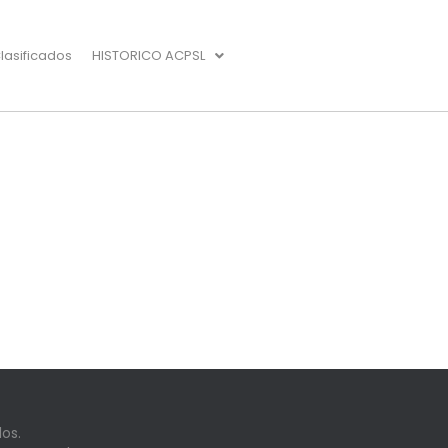
lasificados
HISTORICO ACPSL
os.