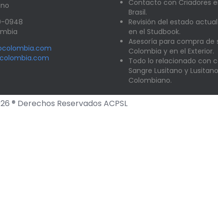
Contacto con Criadores e
ano
Brasil.
89-0948
Revisión del estado actual
lombia
en el Studbook.
Asesoría para compra de
nocolombia.com
Colombia y en el Exterior.
ocolombia.com
Todo lo relacionado con c
Sangre Lusitano y Lusitan
Colombiano.
26 ® Derechos Reservados ACPSL