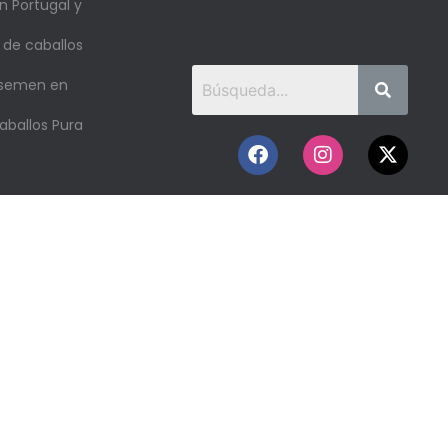
n Portugal y
 de caballos
 semen en
aballos Pura
o