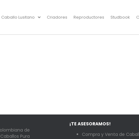
Caballo Lusitano
Criadores
Reproductores
Studbook
C
¡TE ASESORAMOS!
Colombiana de
Compra y Venta de Caball
 Caballos Pura