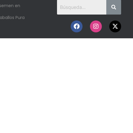
 semen en
aballos Pura
o