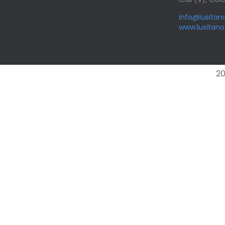
info@lusita
www.lusitan
20