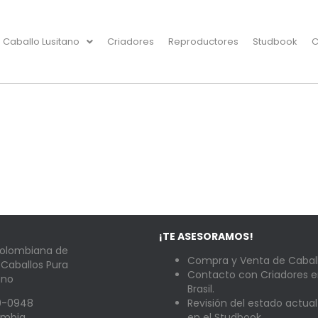
Caballo Lusitano
Criadores
Reproductores
Studbook
C
¡TE ASESORAMOS!
Colombiana de
Compra y Venta de Caball
 Caballos Pura
Contacto con Criadores e
ano
Brasil.
89-0948
Revisión del estado actual
lombia
en el Studbook.