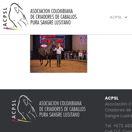
ACPSL
ACPSL
Asociación 
Criadores de
Sangre Lusit
Tel. +572 4
Cali (V), Co