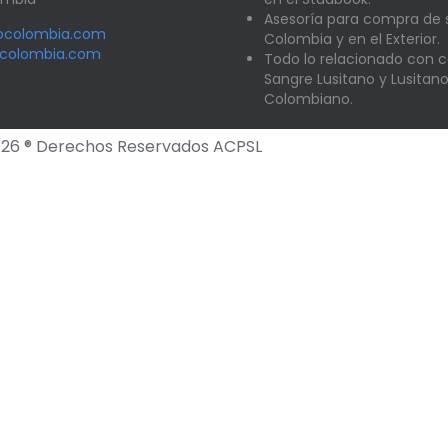
Asesoría para compra de
nocolombia.com
Colombia y en el Exterior.
ocolombia.com
Todo lo relacionado con c
Sangre Lusitano y Lusitan
Colombiano.
26 ® Derechos Reservados ACPSL