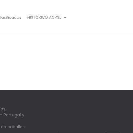
lasificados
HISTORICO ACPSL
os.
n Portugal y
 de caballos