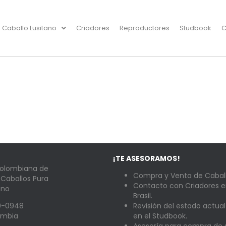
Caballo Lusitano
Criadores
Reproductores
Studbook
C
¡TE ASESORAMOS!
Colombiana de
Compra y Venta de Caball
 Caballos Pura
Contacto con Criadores e
ano
Brasil.
89-0948
Revisión del estado actual
lombia
en el Studbook.