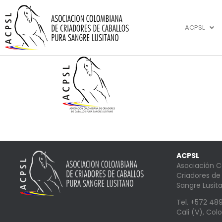
ACPSL
ACPSL
Asociación 
Criadores de
Sangre Lusit
Tel. +572 4
Cali (V), Co