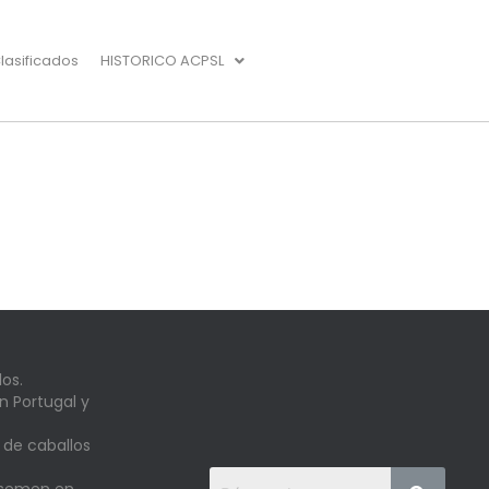
lasificados
HISTORICO ACPSL
os.
n Portugal y
 de caballos