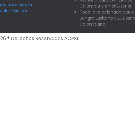
Asesoría para compra de
nocolombia.com
Colombia y en el Exterior.
ocolombia.com
Todo lo relacionado con c
Sangre Lusitano y Lusitan
Colombiano.
26 ® Derechos Reservados ACPSL