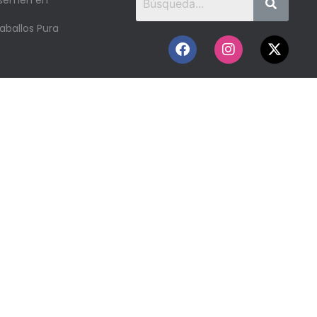
 semen en
aballos Pura
o