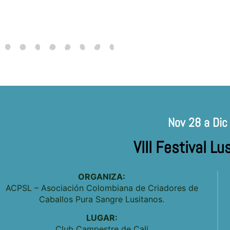
Nov 28 a Dic
VIII Festival L
ORGANIZA:
ACPSL – Asociación Colombiana de Criadores de
Caballos Pura Sangre Lusitanos.
LUGAR:
Club Campestre de Cali