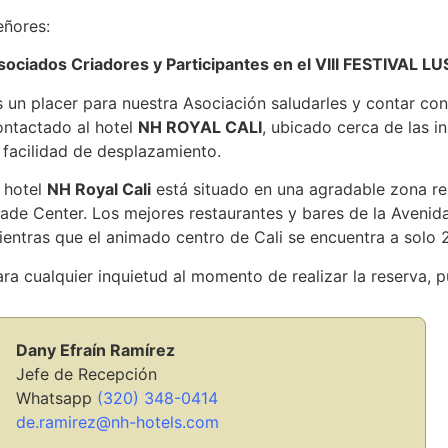
eñores:
sociados Criadores y Participantes en el VIII FESTIVAL 
s un placer para nuestra Asociación saludarles y contar c
ontactado al hotel
NH ROYAL CALI
, ubicado cerca de las 
a facilidad de desplazamiento.
l hotel
NH Royal Cali
está situado en una agradable zona res
rade Center. Los mejores restaurantes y bares de la Aven
ientras que el animado centro de Cali se encuentra a solo 
ara cualquier inquietud al momento de realizar la reserva, 
Dany Efraín Ramírez
Jefe de Recepción
Whatsapp
(320) 348-0414
de.ramirez@nh-hotels.com