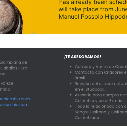
has already been schedu
will take place from Jun
Manuel Possolo Hippodr
¡TE ASESORAMOS!
Colombiana de
Compra y Venta de Caball
 Caballos Pura
Contacto con Criadores e
ano
Brasil.
89-0948
Revisión del estado actual
lombia
en el Studbook.
Asesoría para compra de
nocolombia.com
Colombia y en el Exterior.
ocolombia.com
Todo lo relacionado con c
Sangre Lusitano y Lusitan
Colombiano.