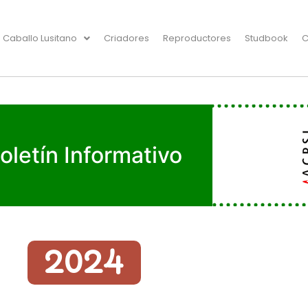
Caballo Lusitano
Criadores
Reproductores
Studbook
C
oletín Informativo
2024