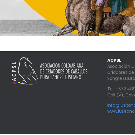
ACPSL
Asociación 
Criadores de
Sangre Lusit
Tel. +572 4
Cali (V), Co
info@lusita
www.lusitan