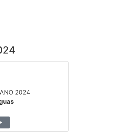
2024
ITANO 2024
eguas
F