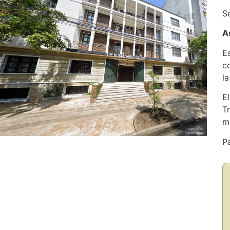
S
A
E
c
l
E
T
m
P