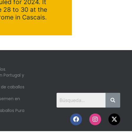
led for 2024. It
e 28 to 30 at the
ome in Cascais.
os.
n Portugal y
 de caballos
 semen en
aballos Pura
o