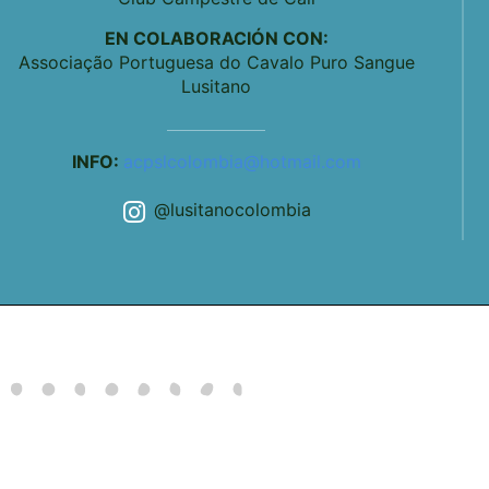
EN COLABORACIÓN CON:
Associação Portuguesa do Cavalo Puro Sangue
Lusitano
INFO:
acpslcolombia@hotmail.com
@lusitanocolombia