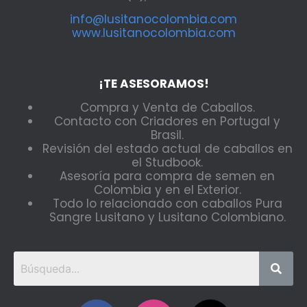
info@lusitanocolombia.com
www.lusitanocolombia.com
¡TE ASESORAMOS!
Compra y Venta de Caballos.
Contacto con Criadores en Portugal y
Brasil.
Revisión del estado actual de caballos en
el Studbook.
Asesoría para compra de semen en
Colombia y en el Exterior.
Todo lo relacionado con caballos Pura
Sangre Lusitano y Lusitano Colombiano.