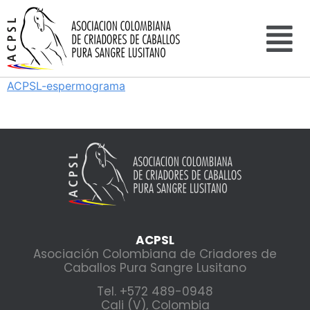
ACPSL-espermograma
ACPSL
Asociación Colombiana de Criadores de
Caballos Pura Sangre Lusitano
Tel. +572 489-0948
Cali (V), Colombia