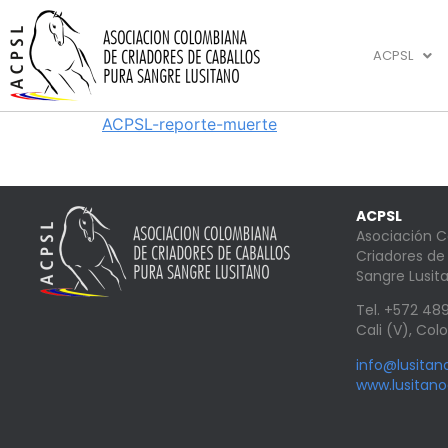
ACPSL
ACPSL-reporte-muerte
ACPSL
Asociación 
Criadores de
Sangre Lusit
Tel. +572 4
Cali (V), Co
info@lusita
www.lusitan