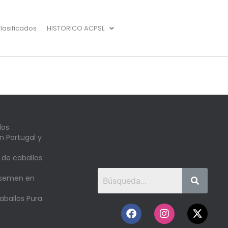
lasificados
HISTORICO ACPSL
os.
n Portugal y
 de caballos
 semen en
aballos Pura
o