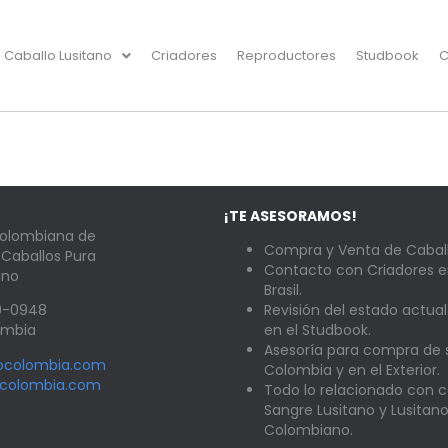
Caballo Lusitano
Criadores
Reproductores
Studbook
C
¡TE ASESORAMOS!
Colombiana de
Compra y Venta de Caball
 Caballos Pura
Contacto con Criadores e
ano
Brasil.
89-0948
Revisión del estado actual
lombia
en el Studbook.
Asesoría para compra de
nocolombia.com
Colombia y en el Exterior.
ocolombia.com
Todo lo relacionado con c
Sangre Lusitano y Lusitan
Colombiano.