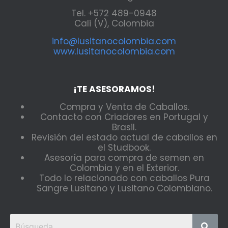
Tel. +572 489-0948
Cali (V), Colombia
info@lusitanocolombia.com
www.lusitanocolombia.com
¡TE ASESORAMOS!
Compra y Venta de Caballos.
Contacto con Criadores en Portugal y
Brasil.
Revisión del estado actual de caballos en
el Studbook.
Asesoría para compra de semen en
Colombia y en el Exterior.
Todo lo relacionado con caballos Pura
Sangre Lusitano y Lusitano Colombiano.