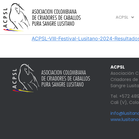
ACPSL
ACPSL-VIII-Festival-Lusitano-2024-Resultado
ACPSL
Asociación 
Criadores de
Sangre Lusit
Tel. +572 4
Cali (V), Co
info@lusita
www.lusitan