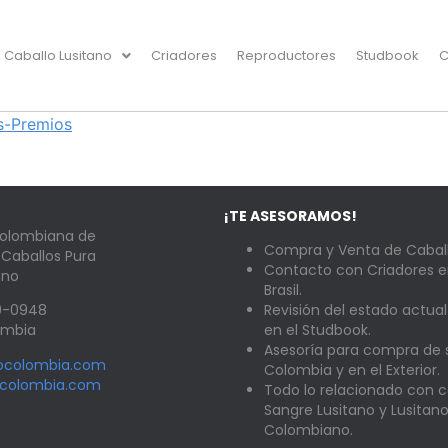
Caballo Lusitano
Criadores
Reproductores
Studbook
C
s-Premios
¡TE ASESORAMOS!
Colombiana de
Compra y Venta de Caball
 Caballos Pura
Contacto con Criadores e
ano
Brasil.
89-0948
Revisión del estado actual
lombia
en el Studbook.
Asesoría para compra de
nocolombia.com
Colombia y en el Exterior.
ocolombia.com
Todo lo relacionado con c
Sangre Lusitano y Lusitan
Colombiano.