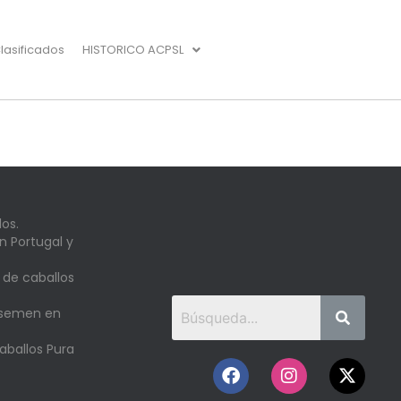
lasificados
HISTORICO ACPSL
os.
n Portugal y
 de caballos
 semen en
aballos Pura
o