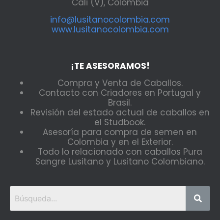
Cali (V), Colombia
info@lusitanocolombia.com
www.lusitanocolombia.com
¡TE ASESORAMOS!
Compra y Venta de Caballos.
Contacto con Criadores en Portugal y
Brasil.
Revisión del estado actual de caballos en
el Studbook.
Asesoría para compra de semen en
Colombia y en el Exterior.
Todo lo relacionado con caballos Pura
Sangre Lusitano y Lusitano Colombiano.