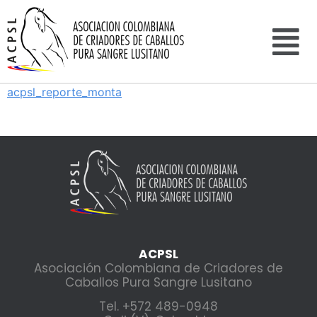
acpsl_reporte_monta
ACPSL
Asociación Colombiana de Criadores de
Caballos Pura Sangre Lusitano
Tel. +572 489-0948