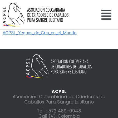
ACPSL_Yeguas_de_Cria_en_el_Mundo
ACPSL
Asociación Colombiana de Criadores de
Caballos Pura Sangre Lusitano
Tel. +572 489-0948
Cali (V), Colombia