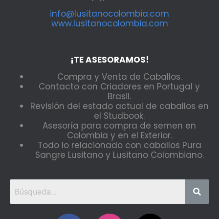
info@lusitanocolombia.com
www.lusitanocolombia.com
¡TE ASESORAMOS!
Compra y Venta de Caballos.
Contacto con Criadores en Portugal y
Brasil.
Revisión del estado actual de caballos en
el Studbook.
Asesoría para compra de semen en
Colombia y en el Exterior.
Todo lo relacionado con caballos Pura
Sangre Lusitano y Lusitano Colombiano.