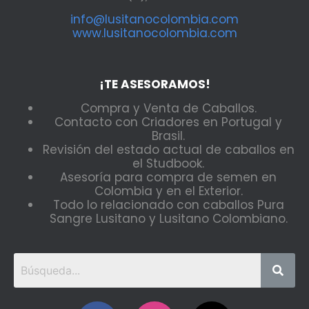
info@lusitanocolombia.com
www.lusitanocolombia.com
¡TE ASESORAMOS!
Compra y Venta de Caballos.
Contacto con Criadores en Portugal y
Brasil.
Revisión del estado actual de caballos en
el Studbook.
Asesoría para compra de semen en
Colombia y en el Exterior.
Todo lo relacionado con caballos Pura
Sangre Lusitano y Lusitano Colombiano.