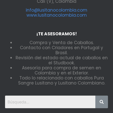
Cali (V), Colombia
info@lusitanocolombia.com
www.lusitanocolombia.com
¡TE ASESORAMOS!
Compra y Venta de Caballos.
Contacto con Criadores en Portugal y
Brasil.
Revisión del estado actual de caballos en
el Studbook.
Asesoría para compra de semen en
Colombia y en el Exterior.
Todo lo relacionado con caballos Pura
Sangre Lusitano y Lusitano Colombiano.