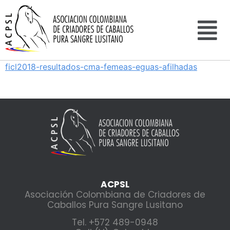
ficl2018-resultados-cma-femeas-eguas-afilhadas
ACPSL
Asociación Colombiana de Criadores de
Caballos Pura Sangre Lusitano
Tel. +572 489-0948