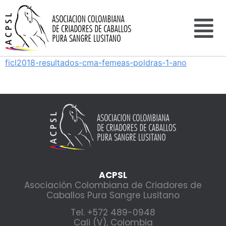
ficl2018-resultados-cma-femeas-poldras-1-ano
ACPSL
Asociación Colombiana de Criadores de
Caballos Pura Sangre Lusitano
Tel. +572 489-0948
Cali (V), Colombia