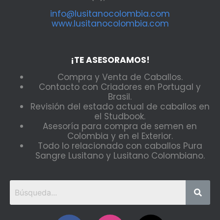
info@lusitanocolombia.com
www.lusitanocolombia.com
¡TE ASESORAMOS!
Compra y Venta de Caballos.
Contacto con Criadores en Portugal y
Brasil.
Revisión del estado actual de caballos en
el Studbook.
Asesoría para compra de semen en
Colombia y en el Exterior.
Todo lo relacionado con caballos Pura
Sangre Lusitano y Lusitano Colombiano.