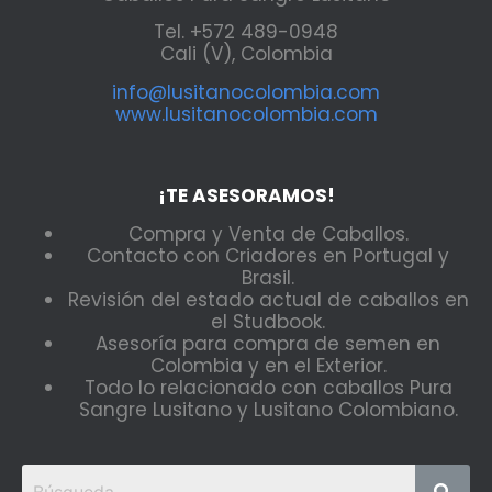
Tel. +572 489-0948
Cali (V), Colombia
info@lusitanocolombia.com
www.lusitanocolombia.com
¡TE ASESORAMOS!
Compra y Venta de Caballos.
Contacto con Criadores en Portugal y
Brasil.
Revisión del estado actual de caballos en
el Studbook.
Asesoría para compra de semen en
Colombia y en el Exterior.
Todo lo relacionado con caballos Pura
Sangre Lusitano y Lusitano Colombiano.