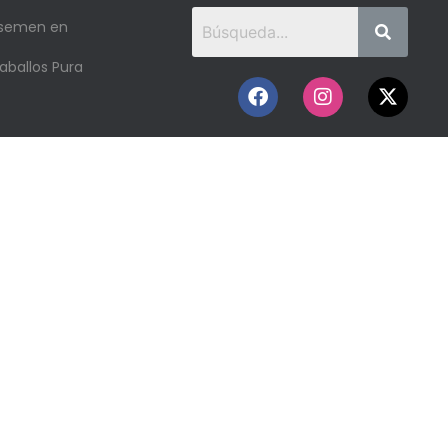
 semen en
aballos Pura
o