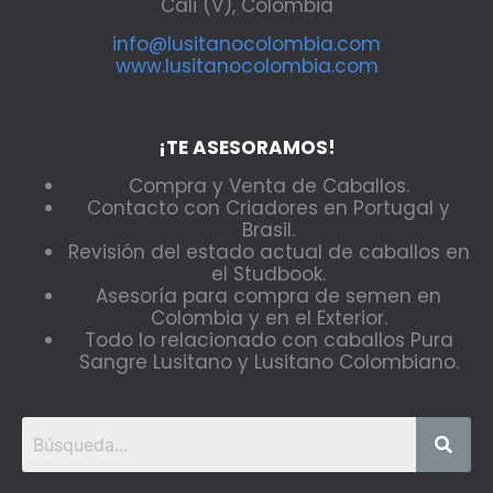
Cali (V), Colombia
info@lusitanocolombia.com
www.lusitanocolombia.com
¡TE ASESORAMOS!
Compra y Venta de Caballos.
Contacto con Criadores en Portugal y
Brasil.
Revisión del estado actual de caballos en
el Studbook.
Asesoría para compra de semen en
Colombia y en el Exterior.
Todo lo relacionado con caballos Pura
Sangre Lusitano y Lusitano Colombiano.