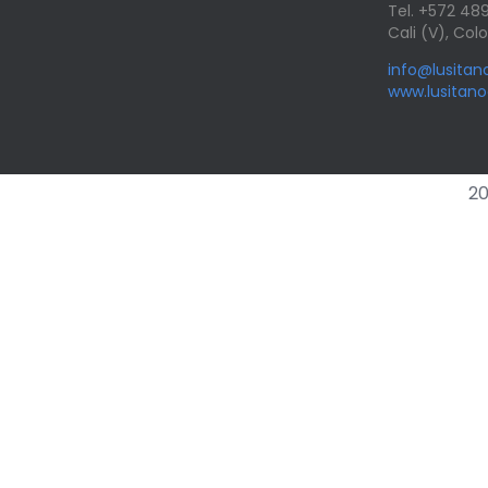
Tel. +572 4
Cali (V), Co
info@lusita
www.lusitan
20