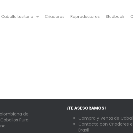
Caballo Lusitano
Criadores
Reproductores
Studbook
C
¡TE ASESORAMOS!
Colombiana de
Compra y Venta de Caball
 Caballos Pura
Contacto con Criadores e
ano
Brasil.