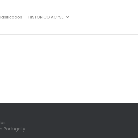
lasificados
HISTORICO ACPSL
os.
n Portugal y