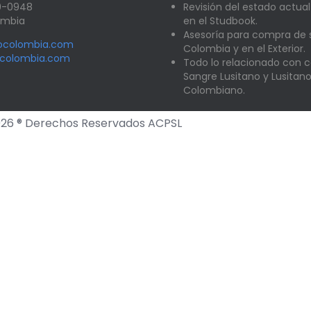
89-0948
Revisión del estado actual
lombia
en el Studbook.
Asesoría para compra de
nocolombia.com
Colombia y en el Exterior.
ocolombia.com
Todo lo relacionado con c
Sangre Lusitano y Lusitan
Colombiano.
26 ® Derechos Reservados ACPSL