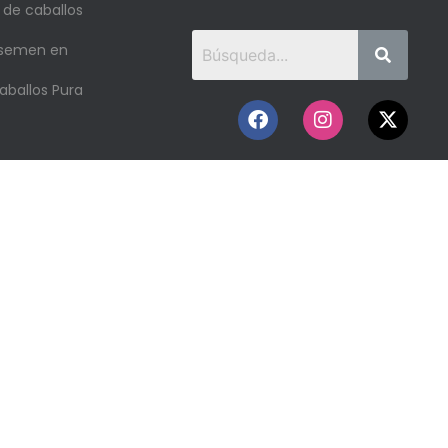
 de caballos
 semen en
aballos Pura
o