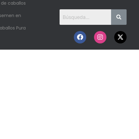
 de caballos
 semen en
aballos Pura
o