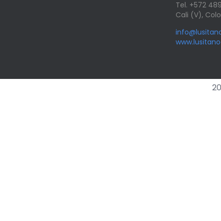
Tel. +572 4
Cali (V), Co
info@lusita
www.lusitan
20