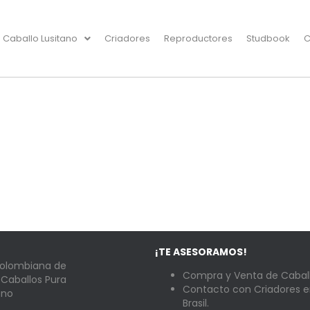
Caballo Lusitano
Criadores
Reproductores
Studbook
C
¡TE ASESORAMOS!
Colombiana de
Compra y Venta de Caball
 Caballos Pura
Contacto con Criadores e
ano
Brasil.