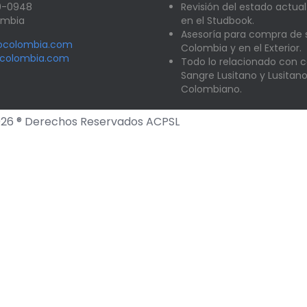
89-0948
Revisión del estado actual
lombia
en el Studbook.
Asesoría para compra de
nocolombia.com
Colombia y en el Exterior.
ocolombia.com
Todo lo relacionado con c
Sangre Lusitano y Lusitan
Colombiano.
26 ® Derechos Reservados ACPSL