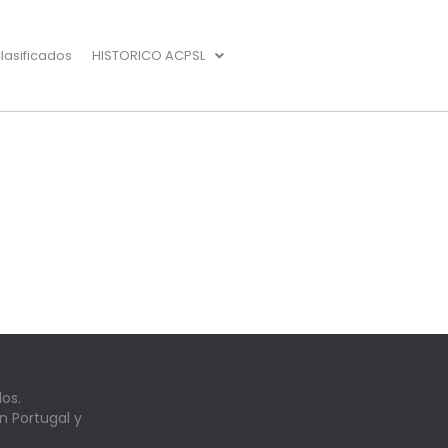
lasificados
HISTORICO ACPSL
os.
n Portugal y