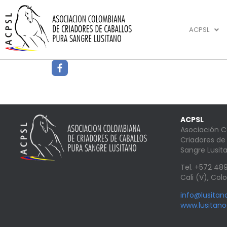
ACPSL
ACPSL
Asociación 
Criadores de
Sangre Lusit
Tel. +572 4
Cali (V), Co
info@lusita
www.lusitan