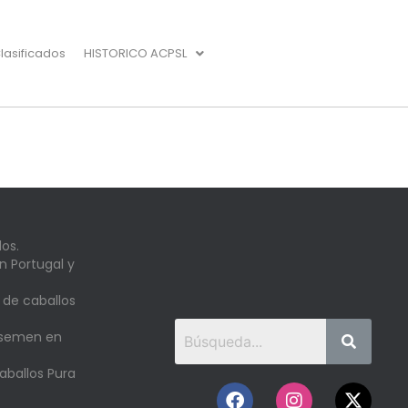
lasificados
HISTORICO ACPSL
os.
n Portugal y
 de caballos
 semen en
aballos Pura
o