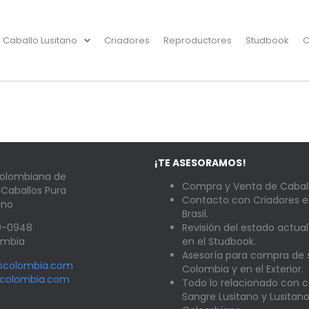
Caballo Lusitano
Criadores
Reproductores
Studbook
C
¡TE ASESORAMOS!
Colombiana de
Compra y Venta de Caball
 Caballos Pura
Contacto con Criadores e
ano
Brasil.
89-0948
Revisión del estado actual
lombia
en el Studbook.
Asesoría para compra de
nocolombia.com
Colombia y en el Exterior.
ocolombia.com
Todo lo relacionado con c
Sangre Lusitano y Lusitan