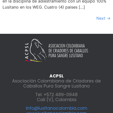
en la disciplina de adiestramiento con un equipo 100%
Lusitano en los WEG. Cuatro (4) paises […]
Next
→
ACPSL
Asociación Colombiana de Criadores de
Caballos Pura Sangre Lusitano
Tel. +572 489-0948
Cali (V), Colombia
info@lusitanocolombia.com