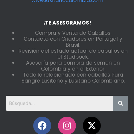
www.lusitanocolombia.com
¡TE ASESORAMOS!
Compra y Venta de Caballos.
Contacto con Criadores en Portugal y
Brasil.
Revisión del estado actual de caballos en
el Studbook.
Asesoría para compra de semen en
Colombia y en el Exterior.
Todo lo relacionado con caballos Pura
Sangre Lusitano y Lusitano Colombiano.