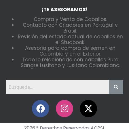
¡TE ASESORAMOS!
Compra y Venta de Caballos.
Contacto con Criadores en Portugal y
Brasil.
Revisión del estado actual de caballos en
el Studbook.
Asesoría para compra de semen en
Colombia y en el Exterior.
Todo lo relacionado con caballos Pura
Sangre Lusitano y Lusitano Colombiano.
2026 ® Derechos Reservados ACPSL